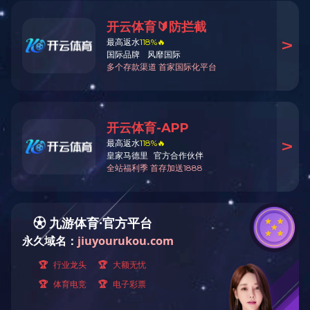
1
/
1
其他定制系列
招聘岗位
新利·（体育）在线官方网站
售后服务
公司秉承以质量为生命的企业精神，以为客户创造价值为目标，依
托雄厚的技术实力、制造工艺和完善的质量监管体系，根据用户实
际工况为您量身制作。
产品详情
公司秉承以质量为生命的企业精神，以为客户创造价值为目
标，依托雄厚的技术实力、制造工艺和完善的质量监管体系，根据
用户实际工况为您量身制作。